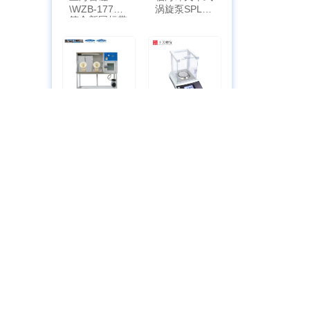
\WZB-177Y
涡旋泵SPL-
符合新国标带
10
定位功能
上海跃进厌氧
上天精仪电子
培养箱
天平AG2255
HYQX-III-T
带审计追踪功
能
上海彼爱姆视
上海冉绘大容
频生物显微镜
量叠加全温恒
BM-4000
温摇床Rsoi-
3030