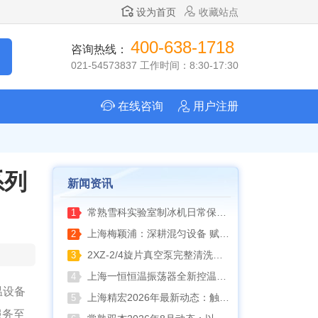
设为首页
收藏站点
400-638-1718
咨询热线：
021-54573837 工作时间：8:30-17:30
在线咨询
用户注册
系列
新闻资讯
常熟雪科实验室制冰机日常保养要点
1
上海梅颖浦：深耕混匀设备 赋能科研实验稳定开展
2
2XZ-2/4旋片真空泵完整清洗拆装流程（临海永昊真空泵实操指南）
3
上海一恒恒温振荡器全新控温升级技术介绍
4
温设备
上海精宏2026年最新动态：触控升级与低温干燥新方案落地
5
服务至