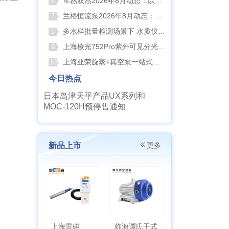
常熟双杰2026年8月动态：以产品迭代与资质沉淀夯实实验室设备合规根基
6
兰格恒流泵2026年8月动态：以专利落地与合规升级筑牢精密流体传输根基
7
多水样批量检测场景下 水质仪器提升作业效率的实践思路
8
上海棱光752Pro紫外可见分光光度计核心优势与适用场景解析
9
上海亚荣旋蒸+真空泵一站式实验室配套方案
10
今日热点
日本岛津天平产品UX系列和
MOC-120H预停售通知
新品上市
更多
上海雷磁
临海谭氏干式