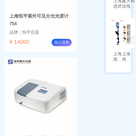
上海跃
上天精
进厌氧
仪电子
培养箱
天平
上海恒平紫外可见分光光度计
HYQX-
AG225
III-T
带审计
754
追踪功
品牌：恒平仪器
能
¥ 14000
加入清单
上海
上海
彼爱
冉绘
姆视
大容
频生
量叠
物显
加全
微镜
温恒
BM-
温摇
4000
床
Rsoi-
3030