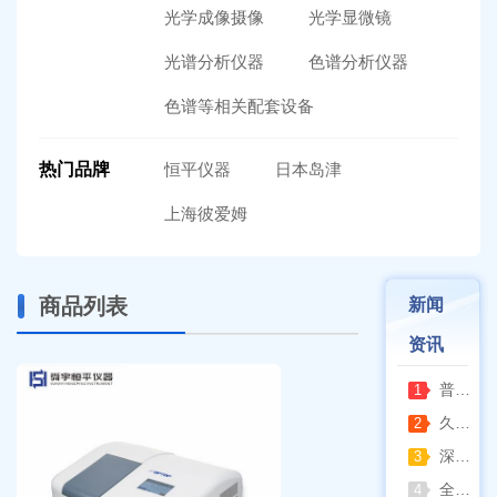
光学成像摄像
光学显微镜
光谱分析仪器
色谱分析仪器
色谱等相关配套设备
热门品牌
恒平仪器
日本岛津
上海彼爱姆
商品列表
新闻
资讯
普通烘箱和耐腐蚀烘箱区分
1
久兴医疗高压蒸汽灭菌器：制药科研灭菌的可靠之选
2
深那静音超声波清洗仪：科研洁净新标准，安静高效更安心
3
全自动凯氏定氮仪测定焦炭中氮 上海纤检助力焦化行业精准检测
4