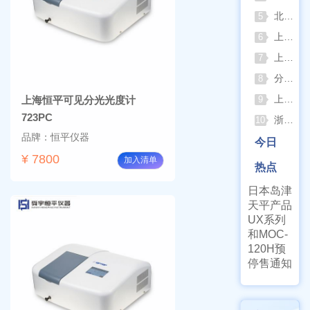
北京六一电泳仪完整选型指南（分电泳槽 + 电源两大模块，按实验场景直接匹配）
5
上海仪电吸光光度法和荧光分析法的异同
6
上海佑科GC-7860系列网络化气相色谱仪
7
分清生物安全柜与洁净工作台 苏州安泰科普两类设备差异
8
上海申安灭菌器外排、内排与干燥功能全解析
上海恒平可见分光光度计
9
723PC
浙江孚夏：打造合规可靠的实验室洁净装备
10
品牌：恒平仪器
今日
¥ 7800
加入清单
热点
日本岛津
天平产品
UX系列
和MOC-
120H预
停售通知