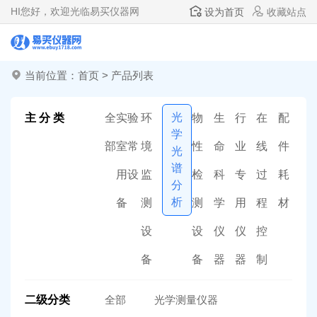
HI
您好，欢迎光临易买仪器网
设为首页
收藏站点
当前位置：
首页
>
产品列表
光
主 分 类
全
实验
环
物
生
行
在
配
学
部
室常
境
性
命
业
线
件
光
谱
用设
监
检
科
专
过
耗
分
析
备
测
测
学
用
程
材
设
设
仪
仪
控
备
备
器
器
制
二级分类
全部
光学测量仪器