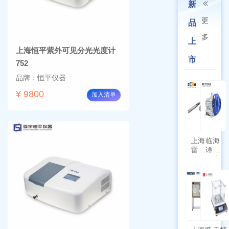
新
更
品
多
上
上海恒平紫外可见分光光度计
市
752
品牌：恒平仪器
¥ 9800
加入清单
上海
临海
雷磁
谭氏
\WZB-
干式
177Y
涡旋
符合
泵
新国
SPL-
标带
10
定位
功能