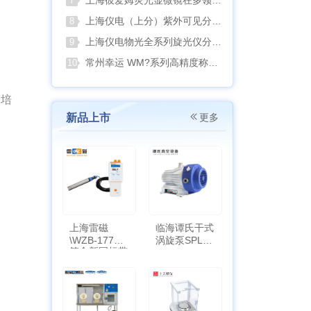
上海彼爱姆荧光显微镜在多领域样品荧光成像中的应用与工艺优化
7
上海仪电（上分）紫外可见分光光度计如何选型
8
上海仪电物光全系列旋光仪分类选型指南
9
常州幸运 WM?系列高精度称重模块如何选择
10
物培
新品上市
更多
上海雷磁
临海谭氏干式
\WZB-177Y
涡旋泵SPL-
符合新国标带
10
定位功能