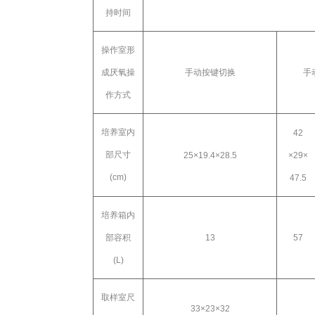
持时间
操作室形
成厌氧操
手动按键切换
手
作方式
培养室内
42
部尺寸
25
×
19.4
×
28.5
×
29
×
(cm)
47.5
培养箱内
部容积
13
57
(L)
取样室尺
33
×
23
×
32