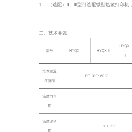
11. （选配）II、III型可选配微型热敏打
二、技术参数
HYQX-
型号
HYQX-I
HYQX-II
III
培养室温
RT+3
°
C~60
°
C
度范围
温度均匀
度
温度波动
≤±
0.3
°
C
度