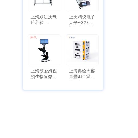
上海跃进厌氧
上天精仪电子
培养箱
天平AG2255
HYQX-III-T
带审计追踪功
能
上海彼爱姆视
上海冉绘大容
频生物显微镜
量叠加全温恒
BM-4000
温摇床Rsoi-
3030