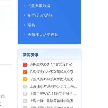
纯化萃取设备
制样/分离/消解
泵类
灭菌器灭活类设备
新闻资讯
谭氏真空2XZ-2/4直联旋片式真空泵全面升级，取消气镇阀、油镜变大更便捷
1
临海谭氏DVP系列隔膜真空泵：抗腐蚀、高稳定性的实验室与工业真空解决方案
2
宁波久兴JSM系列手提式压力蒸汽灭菌器：安全高效的实验室灭菌利器
3
上海浦春JY系列静水力学天平：工程与科研领域的精准密度测试利器
4
上海申光WYA-2S数字阿贝折射仪与低温恒温槽组合应用方案
5
养条
上海一恒生化培养箱科学选型指南
6
低