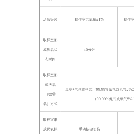
厌氧等级
操作室含氧量≤
1%
操作室
取样室形
成厌氧状
≤
5
分钟
态时间
取样室形
成厌氧
真空
+
气体置换式（
99.99%
氮气或氢气
5%
（微需
（
99.99%
氮气或氧气
5%
氧）方式
取样室形
成厌氧操
手动按键切换