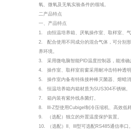
氧、微氧及无氧实验条件的领域。
二产品特点
一、产品特点
1. 由恒温培养箱、厌氧操作室、取样室、
2. 配合使用不同成分的混合气体，可分别
养环境。
3. 采用微电脑智能PID温度控制器，能准
4. 操作室、取样室前窗采用耐冲击特种透
5. 操作室内备有特殊接种棒灭菌器、熔蜡
6. 恒温培养箱内箱材质为SUS304不锈钢。
7. 箱内装有紫外线杀菌灯。
8. III-Z型使用Cubigel制冷压缩机、高
9. （选配）独立的外置温度保护装置。
10. （选配）II、III型可选配RS485通信串口