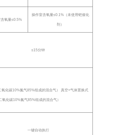
操作室含氧量≤
0.1%
（未使用钯催化
含氧量≤
0.5%
剂）
≤
15
分钟
二氧化碳
10%
氮气
85%
组成的混合气）
真空
+
气体置换式
二氧化碳
10%
氮气
85%
组成的混合气）
一键自动执行