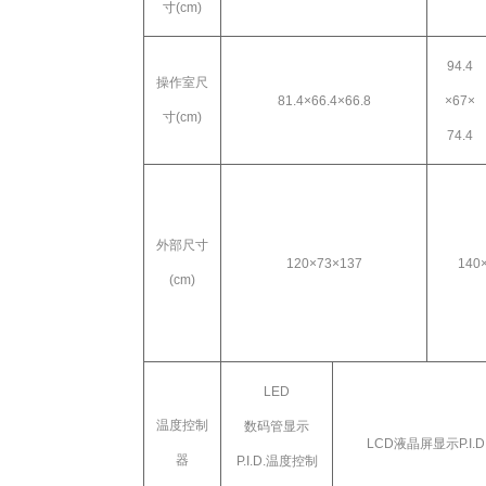
寸
(cm)
94.4
操作室尺
81.4
×
66.4
×
66.8
×
67
×
寸
(cm)
74.4
外部尺寸
120
×
73
×
137
140
(cm)
LED
温度控制
数码管显示
LCD
液晶屏显示
P.I.D
器
P.I.D.
温度控制