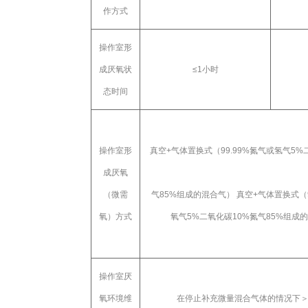
作方式
操作室形
成厌氧状
≤
1
小时
态时间
操作室形
真空
+
气体置换式（
99.99%
氮气或氢气
5%
成厌氧
（微需
气
85%
组成的混合气）
真空
+
气体置换式（
氧）方式
氧气
5%
二氧化碳
10%
氮气
85%
组成的
操作室厌
氧环境维
在停止补充微量混合气体的情况下