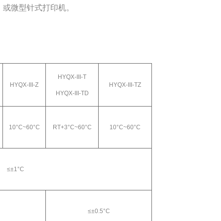
印机，或微型针式打印机。
HYQX-III-T
HYQX-III-Z
HYQX-III-TZ
HYQX-III-TD
10
°
C
~60
°
C
RT+3
°
C~60
°
C
10
°
C
~60
°
C
≤±
1
°
C
≤±
0.5
°
C