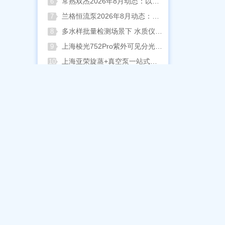
常熟双杰2026年8月动态：以产品迭代与资质沉淀夯实实验室设备合规根基
6
兰格恒流泵2026年8月动态：以专利落地与合规升级筑牢精密流体传输根基
7
多水样批量检测场景下 水质仪器提升作业效率的实践思路
8
上海棱光752Pro紫外可见分光光度计核心优势与适用场景解析
9
上海亚荣旋蒸+真空泵一站式实验室配套方案
10
今日热点
日本岛津天平产品UX系列和
MOC-120H预停售通知
新品上市
更多
上海雷磁
临海谭氏干式