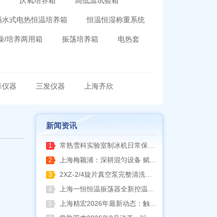
箱
厌氧培养箱
高低温试验箱
隔水式电热恒温培养箱
恒温恒湿称重系统
燥/培养两用箱
振荡培养箱
电热套
泰仪器
三发仪器
上海齐欣
新闻资讯
常熟雪科实验室制冰机日常保养要点
1
上海梅颖浦：深耕混匀设备 赋能科研实验稳定开展
2
2XZ-2/4旋片真空泵完整清洗拆装流程（临海永昊真空泵实操指南）
3
上海一恒恒温振荡器全新控温升级技术介绍
4
上海精宏2026年最新动态：触控升级与低温干燥新方案落地
5