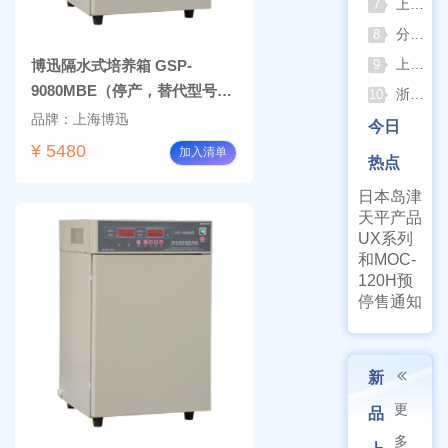
上海佑科GC-7860系列网络化气相色谱仪
7
分清生物安全柜与洁净工作台 苏州安泰科普两类设备差异
8
上海申安灭菌器外排、内排与干燥功能全解析
博迅隔水式培养箱 GSP-
9
9080MBE（停产，替代型号
浙江孚夏：打造合规可靠的实验室洁净装备
10
BG-80)
品牌：上海博迅
今日
¥ 5480
加入清单
热点
日本岛津
天平产品
UX系列
和MOC-
120H预
停售通知
新
更
品
多