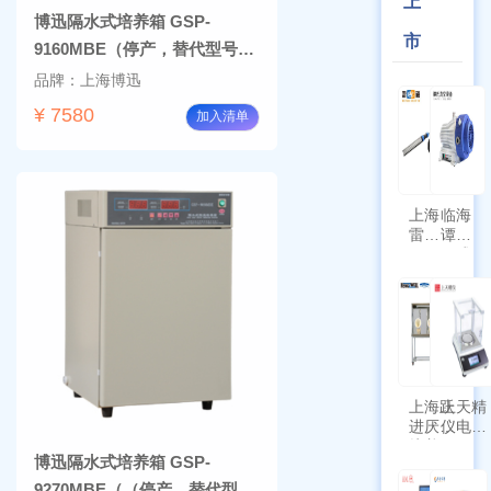
上
博迅隔水式培养箱 GSP-
市
9160MBE（停产，替代型号
BG-160)
品牌：上海博迅
¥ 7580
加入清单
上海
临海
雷磁
谭氏
\WZB-
干式
177Y
涡旋
符合
泵
新国
SPL-
标带
10
定位
功能
上海跃
上天精
进厌氧
仪电子
培养箱
天平
博迅隔水式培养箱 GSP-
HYQX-
AG225
III-T
带审计
9270MBE（（停产，替代型号