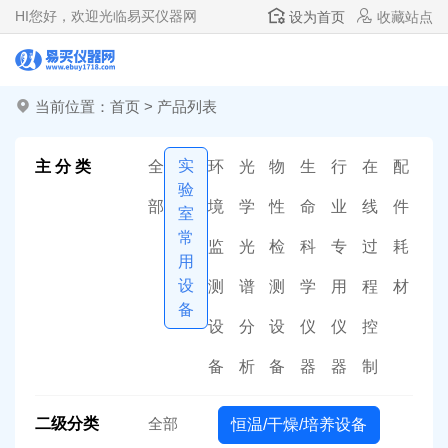
HI
您好，欢迎光临易买仪器网
设为首页
收藏站点
当前位置：
首页
>
产品列表
实
主 分 类
全
环
光
物
生
行
在
配
验
部
境
学
性
命
业
线
件
室
常
监
光
检
科
专
过
耗
用
设
测
谱
测
学
用
程
材
备
设
分
设
仪
仪
控
备
析
备
器
器
制
二级分类
全部
恒温/干燥/培养设备