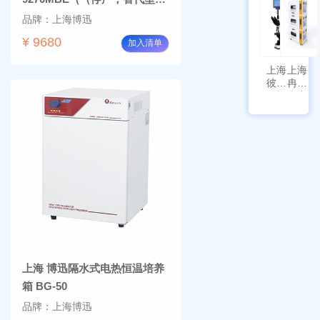
追踪功
BG-270)）
品牌：上海博迅
能
¥ 9680
加入清单
上海
上海
彼爱
冉绘
姆视
大容
频生
量叠
物显
加全
微镜
温恒
BM-
温摇
4000
床
Rsoi-
3030
上海 博迅隔水式电热恒温培养
箱 BG-50
品牌：上海博迅