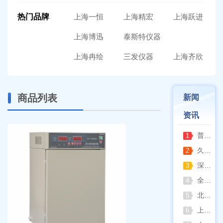
热门品牌
上海一恒
上海精宏
上海跃进
上海博迅
泰斯特仪器
上海冉绘
三发仪器
上海齐欣
商品列表
新闻
资讯
普通烘箱和耐腐蚀烘箱区分
1
久兴医疗高压蒸汽灭菌器：制药科研灭菌的可靠之选
2
深那静音超声波清洗仪：科研洁净新标准，安静高效更安心
3
全自动凯氏定氮仪测定焦炭中氮 上海纤检助力焦化行业精准检测
4
北京六一电泳仪完整选型指南（分电泳槽 + 电源两大模块，按实验场景直接匹配）
5
上海仪电吸光光度法和荧光分析法的异同
6